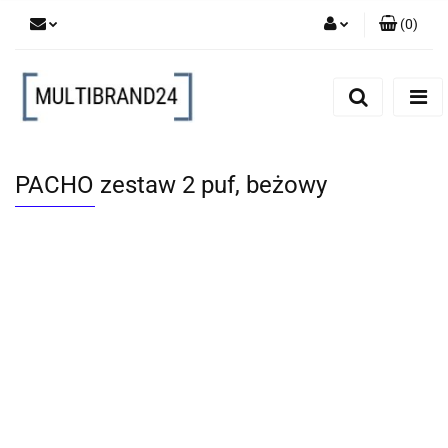
(
0
)
Zaloguj się
Zarejestruj się
Dodaj zgłoszenie
PACHO zestaw 2 puf, beżowy