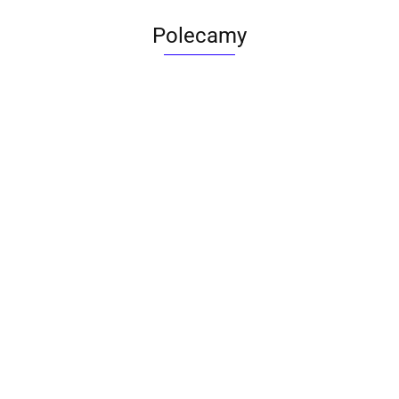
Polecamy
ACTONA stolik ALISMA 50 -
szkło, złota podstawa
Lampa wisząca RING 80
srebrna - LED, stal polerowana
739.00