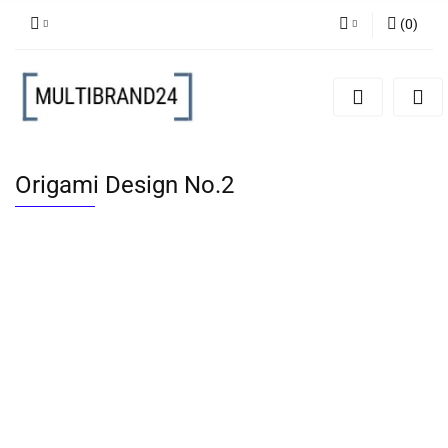
(
0
)
Zaloguj się
Zarejestruj się
Dodaj zgłoszenie
Origami Design No.2