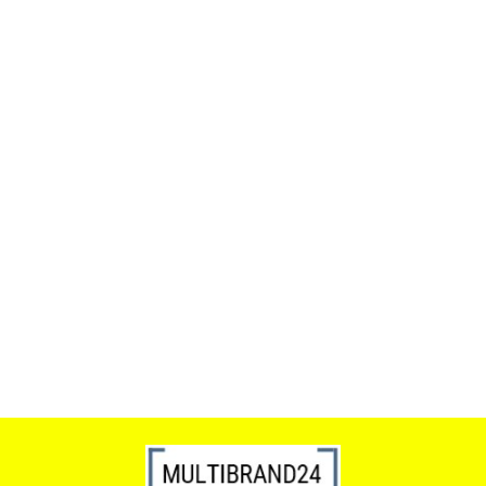
ACTONA stolik ALISMA 50 -
szkło, złota podstawa
Lampa wisząca RING 80
srebrna - LED, stal polerowana
739.00
1899.00