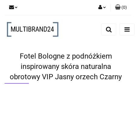
(
0
)
Zaloguj się
Zarejestruj się
Dodaj zgłoszenie
Fotel Bologne z podnóżkiem
inspirowany skóra naturalna
obrotowy VIP Jasny orzech Czarny