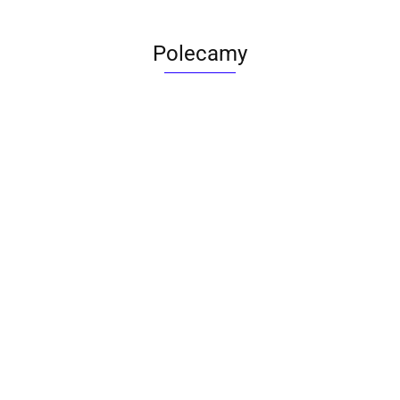
Polecamy
ACTONA stolik ALISMA 50 -
szkło, złota podstawa
Lampa wisząca RING 80
srebrna - LED, stal polerowana
739.00