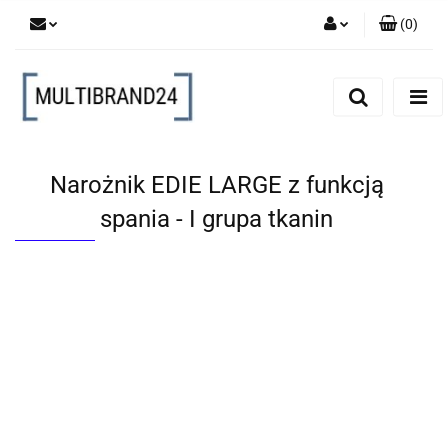
(
0
)
Zaloguj się
Zarejestruj się
Dodaj zgłoszenie
Narożnik EDIE LARGE z funkcją
spania - I grupa tkanin