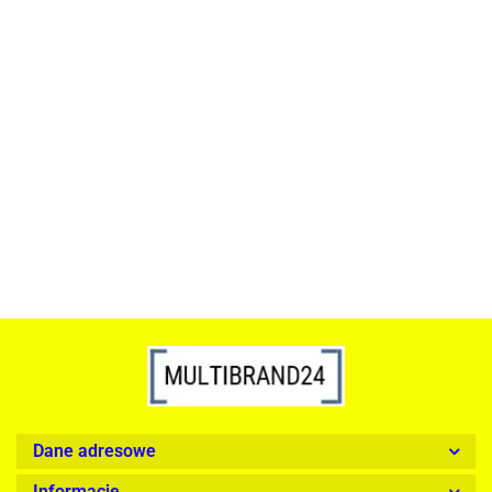
ACTONA stolik ALISMA 50 -
szkło, złota podstawa
Lampa wisząca RING 80
srebrna - LED, stal polerowana
739.00
1899.00
Dane adresowe
Informacje