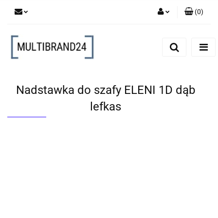
(
0
)
Zaloguj się
Zarejestruj się
Dodaj zgłoszenie
Nadstawka do szafy ELENI 1D dąb
lefkas