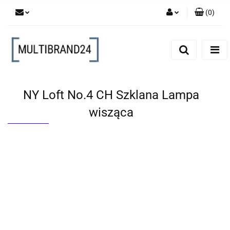
(
0
)
Zaloguj się
Zarejestruj się
Dodaj zgłoszenie
NY Loft No.4 CH Szklana Lampa
wisząca