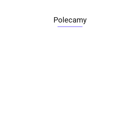
Polecamy
ACTONA stolik ALISMA 50 -
szkło, złota podstawa
Lampa wisząca RING 80
srebrna - LED, stal polerowana