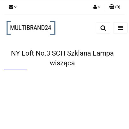
(
0
)
Zaloguj się
Zarejestruj się
Dodaj zgłoszenie
NY Loft No.3 SCH Szklana Lampa
wisząca