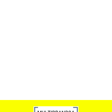
ACTONA stolik ALISMA 50 -
szkło, złota podstawa
Lampa wisząca RING 80
srebrna - LED, stal polerowana
739.00
1899.00