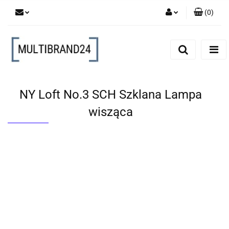
(
0
)
Zaloguj się
Zarejestruj się
Dodaj zgłoszenie
NY Loft No.3 SCH Szklana Lampa
wisząca