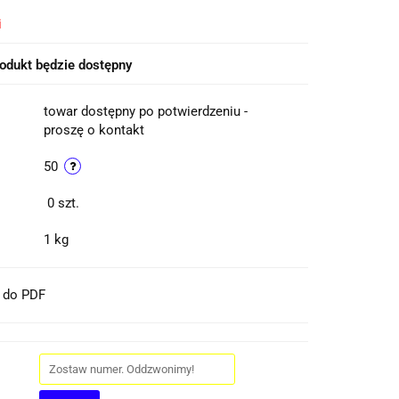
i
odukt będzie dostępny
towar dostępny po potwierdzeniu -
proszę o kontakt
50
0
szt.
1 kg
t do PDF