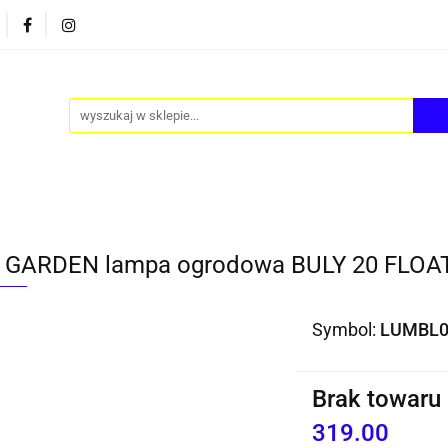
PY
AKCESORIA
FOTEL JAJO - EGG
ZESTAWY S
FOTEL JAJO - EGG
ZESTAWY STOLIKÓW
BLOG
GARDEN lampa ogrodowa BULY 20 FLOAT
Symbol:
LUMBL
Brak towaru
319.00