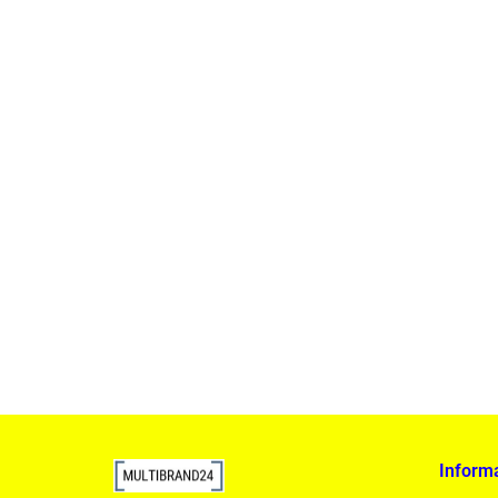
Lampa wisząca RING 80 srebrna - LED, stal pole
1899.00
Inform