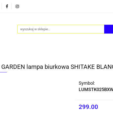
PY
AKCESORIA
FOTEL JAJO - EGG
ZESTAWY S
FOTEL JAJO - EGG
ZESTAWY STOLIKÓW
BLOG
GARDEN lampa biurkowa SHITAKE BLA
Symbol:
LUMSTK025BX
299.00