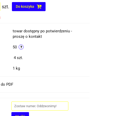
szt.
Do koszyka
i
towar dostępny po potwierdzeniu -
proszę o kontakt
50
4
szt.
1 kg
t do PDF