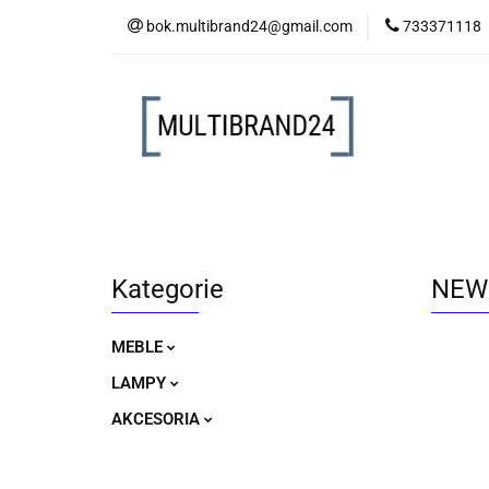
bok.multibrand24@gmail.com
733371118
MEBLE
LAM
MEBLE
LAMPY
AKCESORIA
Kategorie
NEW 
MEBLE
LAMPY
AKCESORIA