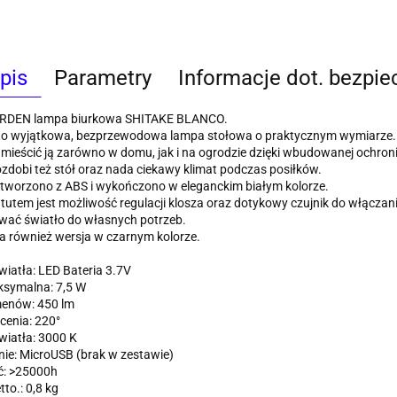
pis
Parametry
Informacje dot. bezpi
DEN lampa biurkowa SHITAKE BLANCO.
 to wyjątkowa, bezprzewodowa lampa stołowa o praktycznym wymiarze.
ieścić ją zarówno w domu, jak i na ogrodzie dzięki wbudowanej ochroni
ozdobi też stół oraz nada ciekawy klimat podczas posiłków.
tworzono z ABS i wykończono w eleganckim białym kolorze.
utem jest możliwość regulacji klosza oraz dotykowy czujnik do włączani
wać światło do własnych potrzeb.
 również wersja w czarnym kolorze.
wiatła: LED Bateria 3.7V
symalna: 7,5 W
menów: 450 lm
cenia: 220°
iatła: 3000 K
ie: MicroUSB (brak w zestawie)
ć: >25000h
to.: 0,8 kg