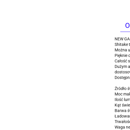
O
NEW GAR
Shitake
Można um
Pięknie 
Całość s
Dużym at
dostoso
Dostępna
Źródło ś
Moc mak
Ilość lu
Kąt świe
Barwa św
Ładowan
Trwałoś
Waga net