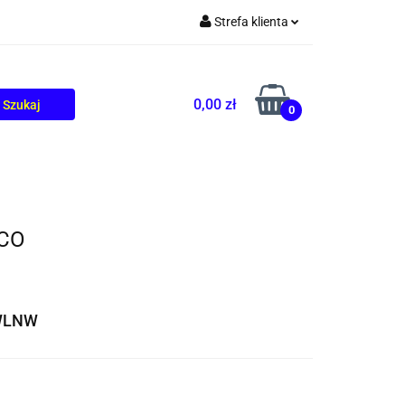
Strefa klienta
TOLIKÓW
BLOG
Zaloguj się
Zarejestruj się
0,00 zł
0
Dodaj zgłoszenie
NCO
WLNW