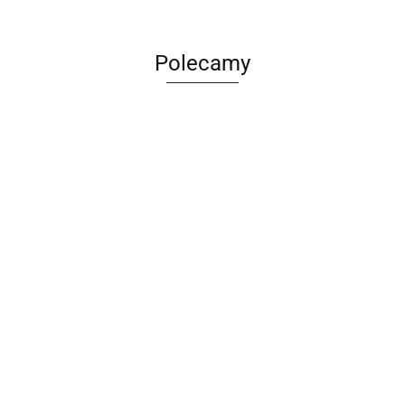
Polecamy
ACTONA stolik ALISMA 50 -
szkło, złota podstawa
Lampa wisząca RING 80