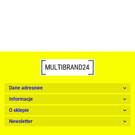
srebrna - LED, stal polerowana
739.00
1899.00
Dane adresowe
Informacje
O sklepie
Newsletter