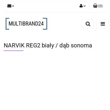
(
0
)
Zaloguj się
Zarejestruj się
Dodaj zgłoszenie
NARVIK REG2 biały / dąb sonoma