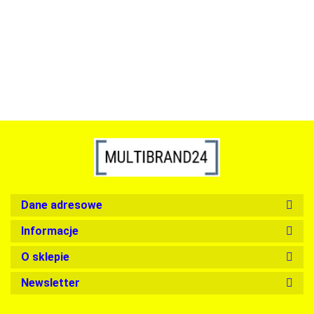
srebrna - LED, stal polerowana
739.00
1899.00
Dane adresowe
Informacje
O sklepie
Newsletter