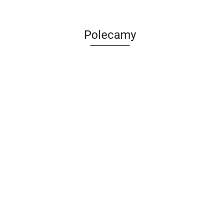
Polecamy
ACTONA stolik ALISMA 50 -
szkło, złota podstawa
Lampa wisząca RING 80