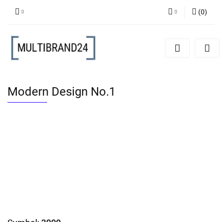
(
0
)
Zaloguj się
Zarejestruj się
Dodaj zgłoszenie
Modern Design No.1