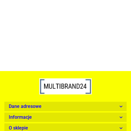
ACTONA stolik ALISMA 50 -
szkło, złota podstawa
Lampa wisząca RING 80
srebrna - LED, stal polerowana
739.00
1899.00
Dane adresowe
Informacje
O sklepie