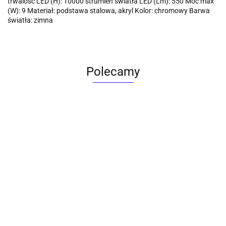
trwalość LED (H): 10000 strumień światła LED (Lm): 550 Moc max
(W): 9 Materiał: podstawa stalowa, akryl Kolor: chromowy Barwa
światła: zimna
Polecamy