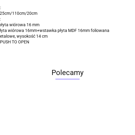
:
- 25cm/110cm/20cm
:
 płyta wiórowa 16 mm
 płyta wiórowa 16mm+wstawka płyta MDF 16mm foliowana
metalowe, wysokość 14 cm
 PUSH TO OPEN
Polecamy