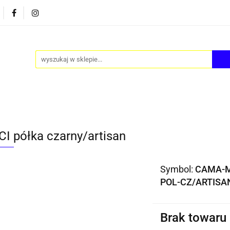
PY
AKCESORIA
FOTEL JAJO - EGG
ZESTAWY S
FOTEL JAJO - EGG
ZESTAWY STOLIKÓW
BLOG
I półka czarny/artisan
Symbol:
CAMA-M
POL-CZ/ARTISA
Brak towaru