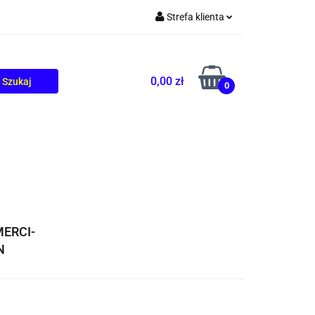
Strefa klienta
TOLIKÓW
BLOG
Zaloguj się
Zarejestruj się
0,00 zł
0
Dodaj zgłoszenie
ERCI-
N