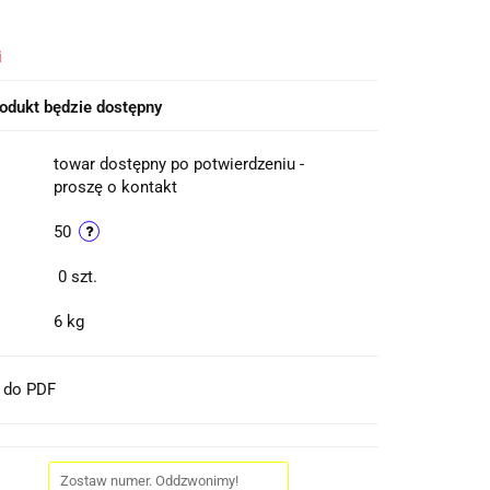
i
odukt będzie dostępny
towar dostępny po potwierdzeniu -
proszę o kontakt
50
0
szt.
6 kg
t do PDF