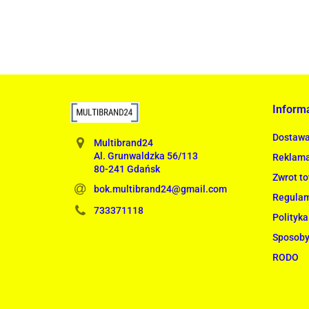
Inform
Dostaw
Multibrand24
Al. Grunwaldzka 56/113
Reklama
80-241 Gdańsk
Zwrot t
bok.multibrand24@gmail.com
Regula
733371118
Polityka
Sposoby
RODO