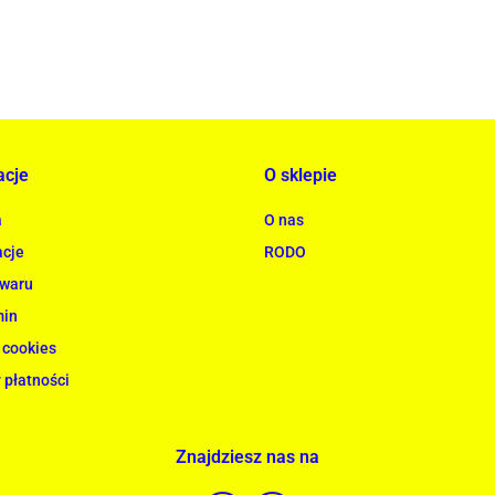
acje
O sklepie
a
O nas
cje
RODO
owaru
min
 cookies
 płatności
Znajdziesz nas na