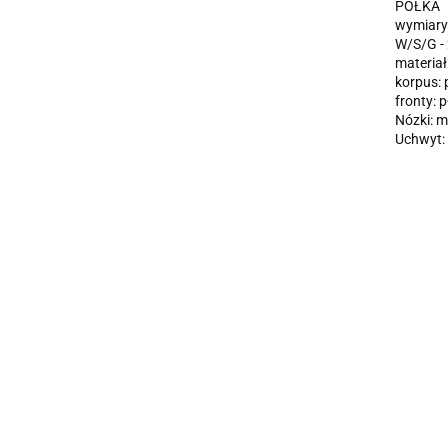
PÓŁKA
wymiary
W/S/G 
materiał
korpus:
fronty:
Nózki: 
Uchwyt: