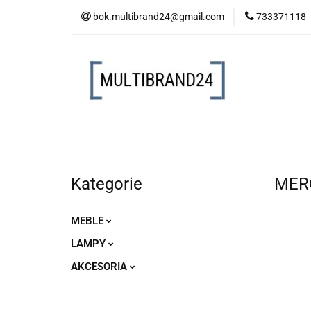
bok.multibrand24@gmail.com
733371118
MEBLE
LAM
MEBLE
LAMPY
AKCESORIA
Kategorie
MERC
MEBLE
LAMPY
AKCESORIA