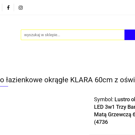
PY
AKCESORIA
FOTEL JAJO - EGG
ZESTAWY S
FOTEL JAJO - EGG
ZESTAWY STOLIKÓW
BLOG
ro łazienkowe okrągłe KLARA 60cm z oświ
Symbol:
Lustro 
LED 3w1 Trzy Ba
Matą Grzewczą 
(4736