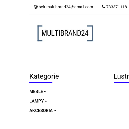
bok.multibrand24@gmail.com
733371118
MEBLE
LAM
MEBLE
LAMPY
AKCESORIA
Kategorie
Lust
MEBLE
LAMPY
AKCESORIA