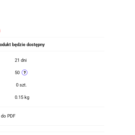
i
odukt będzie dostępny
21 dni
50
0
szt.
0.15 kg
t do PDF