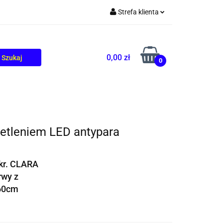
Strefa klienta
TOLIKÓW
BLOG
Zaloguj się
Zarejestruj się
0,00 zł
0
Dodaj zgłoszenie
etleniem LED antypara
okr. CLARA
rwy z
60cm