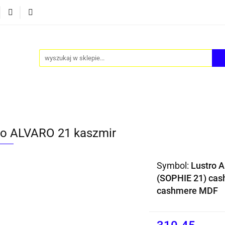
Y
AKCESORIA
FOTEL JAJO - EGG
ZESTAWY ST
TEL JAJO - EGG
ZESTAWY STOLIKÓW
BLOG
ro ALVARO 21 kaszmir
Symbol:
Lustro 
(SOPHIE 21) cas
cashmere MDF