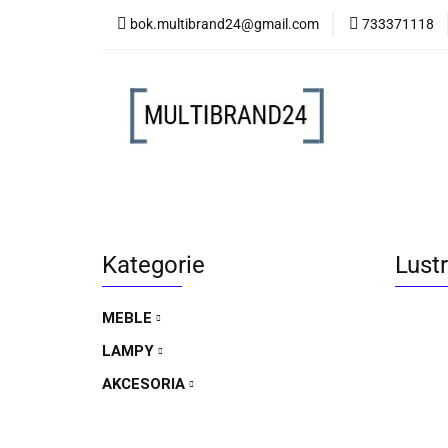
bok.multibrand24@gmail.com
733371118
MEBLE
LAMP
MEBLE
LAMPY
AKCESORIA
FO
Kategorie
Lust
MEBLE
LAMPY
AKCESORIA