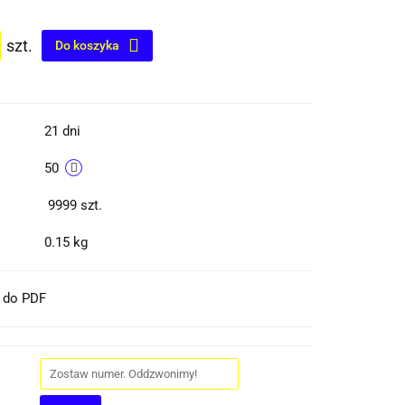
szt.
Do koszyka
21 dni
50
9999
szt.
0.15 kg
t do PDF