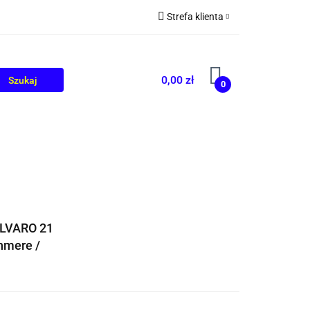
Strefa klienta
OLIKÓW
BLOG
Zaloguj się
Zarejestruj się
0,00 zł
0
Dodaj zgłoszenie
ALVARO 21
hmere /