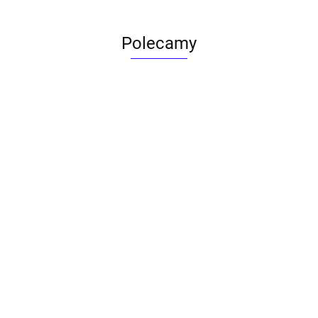
Polecamy
ACTONA stolik ALISMA 50 -
szkło, złota podstawa
Lampa wisząca RING 80
srebrna - LED, stal polerowana
739.00