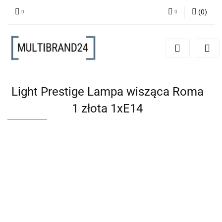
(
0
)
Zaloguj się
Zarejestruj się
Dodaj zgłoszenie
Light Prestige Lampa wisząca Roma
1 złota 1xE14