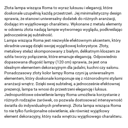
Złota lampa wisząca Roma to wyraz luksusu i elegancji, które
doskonale uzupełnią każdą przestrzeń. Jej minimalistyczny design
sprawia, że stanowi uniwersalny dodatek do różnych aranżacji,
dodając im wyjątkowego charakteru. Wykonane z metalu elementy
w odcieniu złota nadają lampie wytwornego wyglądu, podkreślając
jednocześnie jej subtelność.
Lampa wisząca Roma jest niezwykle efektownym akcentem, który
skradnie uwagę dzięki swojej wyjątkowej kolorystyce. Złoty,
metalowy stelaż skomponowany z białym, delikatnym kloszem ze
szkła tworzy połączenie, które emanuje elegancją. Odpowiednio
dopasowana długość lampy (120 cm) sprawia, że jest ona
idealnym elementem dekoracyjnym dla jadalni, kuchni czy salonu.
Ponadczasowy złoty kolor lampy Roma czyni ją uniwersalnym
elementem, który doskonale komponuje się z różnorodnymi stylami
aranżacji wnętrz. Dzięki swej subtelnej, a jednocześnie efektownej
prezencji, lampa ta wnosi do przestrzeni elegancję i luksus.
Jednopunktowe oświetlenie lampy Roma umożliwia korzystanie z
różnych rodzajów żarówek, co pozwala dostosować intensywność
światła do indywidualnych preferencji. Złota lampa wisząca Roma
to nie tylko funkcjonalne oświetlenie, ale również wyjątkowy
element dekoracyjny, który nada wnętrzu wyjątkowego charakteru.