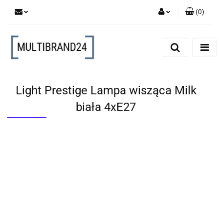
(
0
)
Zaloguj się
Zarejestruj się
Dodaj zgłoszenie
Light Prestige Lampa wisząca Milk
biała 4xE27