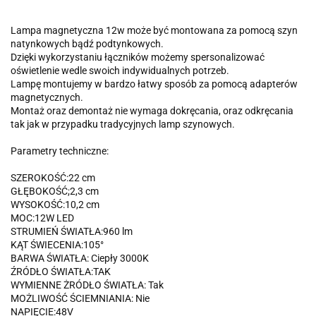
Lampa magnetyczna 12w może być montowana za pomocą szyn
natynkowych bądź podtynkowych.
Dzięki wykorzystaniu łączników możemy spersonalizować
oświetlenie wedle swoich indywidualnych potrzeb.
Lampę montujemy w bardzo łatwy sposób za pomocą adapterów
magnetycznych.
Montaż oraz demontaż nie wymaga dokręcania, oraz odkręcania
tak jak w przypadku tradycyjnych lamp szynowych.
Parametry techniczne:
SZEROKOŚĆ:22 cm
GŁĘBOKOŚĆ;2,3 cm
WYSOKOŚĆ:10,2 cm
MOC:12W LED
STRUMIEŃ ŚWIATŁA:960 lm
KĄT ŚWIECENIA:105°
BARWA ŚWIATŁA: Ciepły 3000K
ŹRÓDŁO ŚWIATŁA:TAK
WYMIENNE ŻRÓDŁO ŚWIATŁA: Tak
MOŻLIWOŚĆ ŚCIEMNIANIA: Nie
NAPIĘCIE:48V