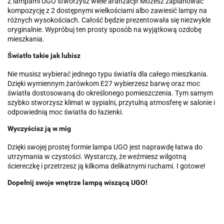
Z lampami UGO stworzysz wiele aranżacji! Możesz zaplanować
kompozycję z 2 dostępnymi wielkościami albo zawiesić lampy na
różnych wysokościach. Całość będzie prezentowała się niezwykle
oryginalnie. Wypróbuj ten prosty sposób na wyjątkową ozdobę
mieszkania.
Światło takie jak lubisz
Nie musisz wybierać jednego typu światła dla całego mieszkania.
Dzięki wymiennym żarówkom E27 wybierzesz barwę oraz moc
światła dostosowaną do określonego pomieszczenia. Tym samym
szybko stworzysz klimat w sypialni, przytulną atmosferę w salonie i
odpowiednią moc światła do łazienki.
Wyczyścisz ją w mig
Dzięki swojej prostej formie lampa UGO jest naprawdę łatwa do
utrzymania w czystości. Wystarczy, że weźmiesz wilgotną
ściereczkę i przetrzesz ją kilkoma delikatnymi ruchami. I gotowe!
Dopełnij swoje wnętrze lampą wiszącą UGO!