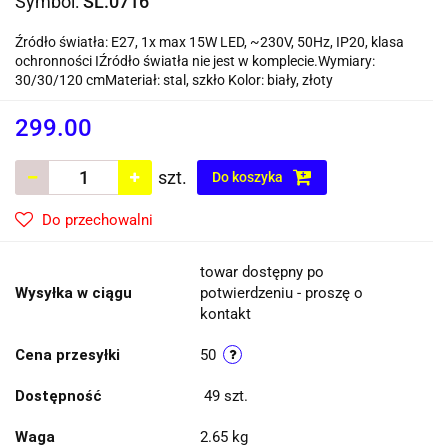
Symbol:
SL.0716
Źródło światła: E27, 1x max 15W LED, ~230V, 50Hz, IP20, klasa
ochronności IŹródło światła nie jest w komplecie.Wymiary:
30/30/120 cmMateriał: stal, szkło Kolor: biały, złoty
299.00
szt.
Do koszyka
Do przechowalni
towar dostępny po
Wysyłka w ciągu
potwierdzeniu - proszę o
kontakt
Cena przesyłki
50
Dostępność
49
szt.
Waga
2.65 kg