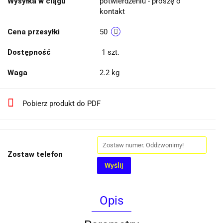
Wysyłka w ciągu
potwierdzeniu - proszę o
kontakt
Cena przesyłki
50
Dostępność
1
szt.
Waga
2.2 kg
Pobierz produkt do PDF
Zostaw telefon
Wyślij
Opis