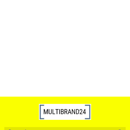
ACTONA stolik ALISMA 50 -
szkło, złota podstawa
Lampa wisząca RING 80
srebrna - LED, stal polerowana
739.00
1899.00