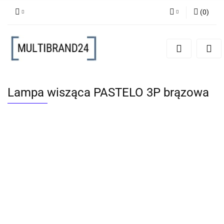
(
0
)
Zaloguj się
Zarejestruj się
Dodaj zgłoszenie
Lampa wisząca PASTELO 3P brązowa