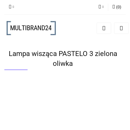
(
0
)
Zaloguj się
Zarejestruj się
Dodaj zgłoszenie
Lampa wisząca PASTELO 3 zielona
oliwka