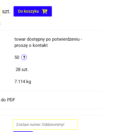
szt.
Do koszyka
i
towar dostępny po potwierdzeniu -
proszę o kontakt
50
28
szt.
7.114 kg
t do PDF