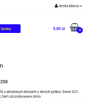
Strefa klienta
TOLIKÓW
BLOG
Zaloguj się
Zarejestruj się
0,00 zł
0
Dodaj zgłoszenie
cm
-250
 z akrylowym kloszem z dwóch półkul. Gwint E27,
biel i szczotkowane złoto.