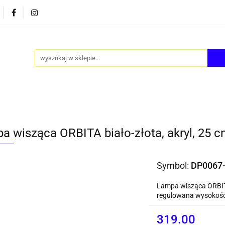
PY
AKCESORIA
FOTEL JAJO - EGG
ZESTAWY S
FOTEL JAJO - EGG
ZESTAWY STOLIKÓW
BLOG
a wisząca ORBITA biało-złota, akryl, 25 
Symbol:
DP0067
Lampa wisząca ORBITA
regulowana wysokość, 
319.00