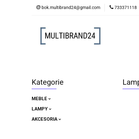
bok.multibrand24@gmail.com
733371118
MEBLE
LAM
MEBLE
LAMPY
AKCESORIA
Kategorie
Lamp
MEBLE
LAMPY
AKCESORIA