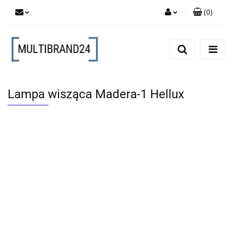
(
0
)
Zaloguj się
Zarejestruj się
Dodaj zgłoszenie
Lampa wisząca Madera-1 Hellux