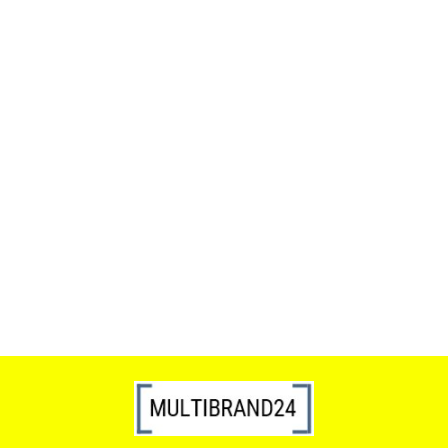
ACTONA stolik ALISMA 50 -
szkło, złota podstawa
Lampa wisząca RING 80
srebrna - LED, stal polerowana
739.00
1899.00