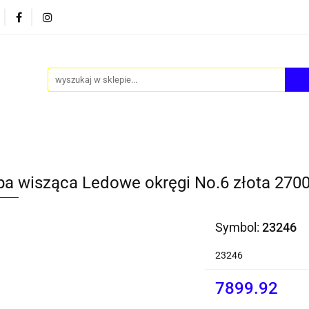
PY
AKCESORIA
FOTEL JAJO - EGG
ZESTAWY S
FOTEL JAJO - EGG
ZESTAWY STOLIKÓW
BLOG
a wisząca Ledowe okręgi No.6 złota 2700
Symbol:
23246
23246
7899.92