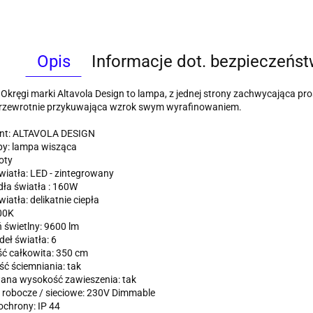
Opis
Informacje dot. bezpieczeńs
kręgi marki Altavola Design to lampa, z jednej strony zachwycająca pro
przewrotnie przykuwająca wzrok swym wyrafinowaniem.
nt: ALTAVOLA DESIGN
py: lampa wisząca
oty
wiatła: LED - zintegrowany
ła światła : 160W
iatła: delikatnie ciepła
00K
 świetlny: 9600 lm
deł światła: 6
ć całkowita: 350 cm
ć ściemniania: tak
ana wysokość zawieszenia: tak
 robocze / sieciowe: 230V Dimmable
ochrony: IP 44