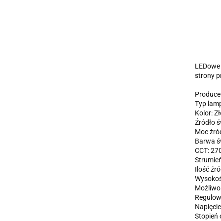
LEDowe O
strony 
Produce
Typ lam
Kolor: Zł
Źródło ś
Moc źród
Barwa św
CCT: 27
Strumień
Ilość źró
Wysokoś
Możliwoś
Regulow
Napięcie
Stopień 