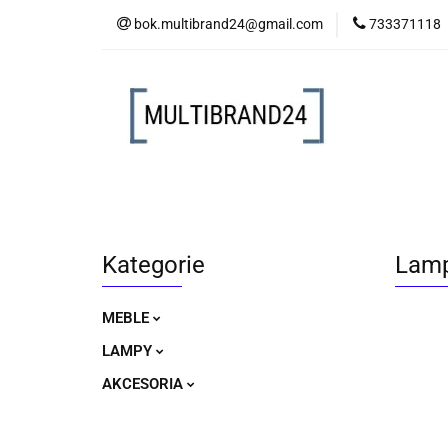
bok.multibrand24@gmail.com
733371118
MEBLE
LAM
MEBLE
LAMPY
AKCESORIA
Kategorie
Lamp
MEBLE
LAMPY
AKCESORIA