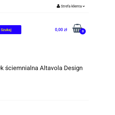
Strefa klienta
TOLIKÓW
BLOG
Zaloguj się
Zarejestruj się
0,00 zł
0
Dodaj zgłoszenie
k ściemnialna Altavola Design