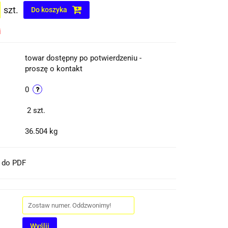
szt.
Do koszyka
i
towar dostępny po potwierdzeniu -
proszę o kontakt
0
2
szt.
36.504 kg
t do PDF
Wyślij