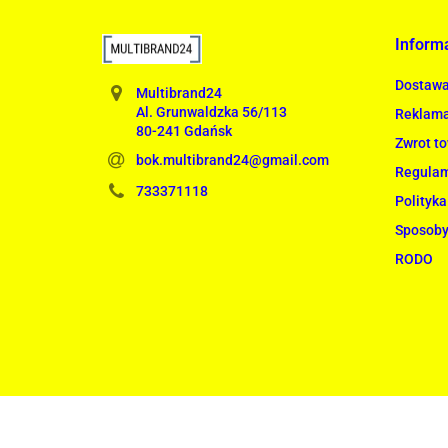
Inform
Dostaw
Multibrand24
Al. Grunwaldzka 56/113
Reklama
80-241 Gdańsk
Zwrot t
bok.multibrand24@gmail.com
Regula
733371118
Polityka
Sposoby
RODO