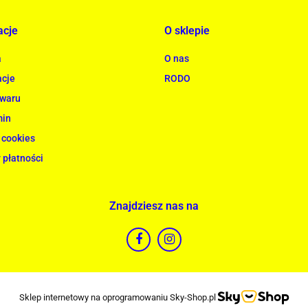
acje
O sklepie
a
O nas
cje
RODO
owaru
min
 cookies
 płatności
Znajdziesz nas na
Sklep internetowy na oprogramowaniu Sky-Shop.pl