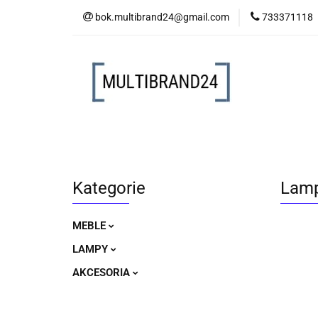
bok.multibrand24@gmail.com
733371118
MEBLE
LAM
MEBLE
LAMPY
AKCESORIA
Kategorie
Lamp
MEBLE
LAMPY
AKCESORIA