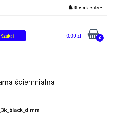
Strefa klienta
TOLIKÓW
BLOG
Zaloguj się
Zarejestruj się
0,00 zł
0
Dodaj zgłoszenie
arna ściemnialna
_3k_black_dimm