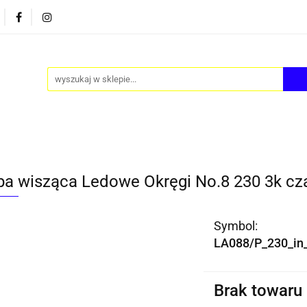
PY
AKCESORIA
FOTEL JAJO - EGG
ZESTAWY S
FOTEL JAJO - EGG
ZESTAWY STOLIKÓW
BLOG
a wisząca Ledowe Okręgi No.8 230 3k cz
Symbol:
LA088/P_230_in
Brak towaru