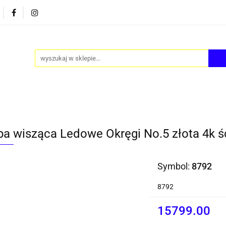
PY
AKCESORIA
FOTEL JAJO - EGG
ZESTAWY S
FOTEL JAJO - EGG
ZESTAWY STOLIKÓW
BLOG
a wisząca Ledowe Okręgi No.5 złota 4k ś
Symbol:
8792
8792
15799.00