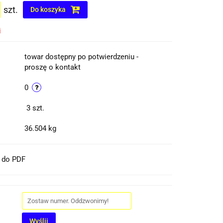
szt.
Do koszyka
i
towar dostępny po potwierdzeniu -
proszę o kontakt
0
3
szt.
36.504 kg
t do PDF
Wyślij