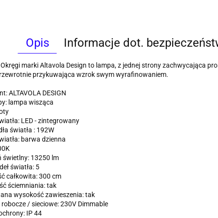
Opis
Informacje dot. bezpieczeńs
kręgi marki Altavola Design to lampa, z jednej strony zachwycająca pro
przewrotnie przykuwająca wzrok swym wyrafinowaniem.
nt: ALTAVOLA DESIGN
py: lampa wisząca
oty
wiatła: LED - zintegrowany
ła światła : 192W
wiatła: barwa dzienna
00K
 świetlny: 13250 lm
deł światła: 5
ć całkowita: 300 cm
ć ściemniania: tak
ana wysokość zawieszenia: tak
 robocze / sieciowe: 230V Dimmable
ochrony: IP 44