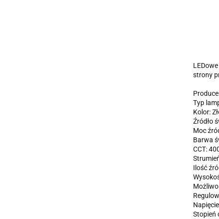
LEDowe O
strony 
Produce
Typ lam
Kolor: Zł
Źródło ś
Moc źród
Barwa ś
CCT: 40
Strumień
Ilość źró
Wysokoś
Możliwoś
Regulow
Napięcie
Stopień 