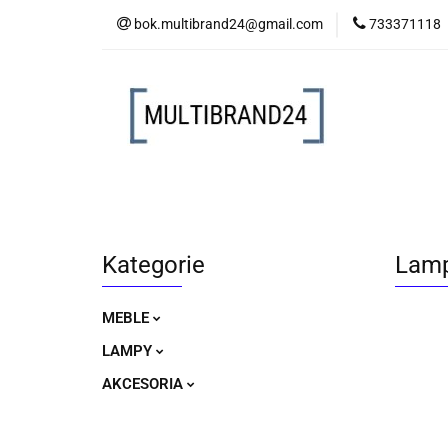
bok.multibrand24@gmail.com
733371118
MEBLE
LAM
MEBLE
LAMPY
AKCESORIA
Kategorie
Lamp
MEBLE
LAMPY
AKCESORIA