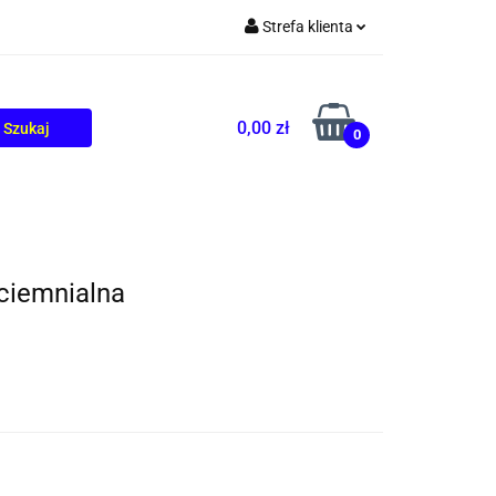
Strefa klienta
TOLIKÓW
BLOG
Zaloguj się
Zarejestruj się
0,00 zł
0
Dodaj zgłoszenie
ciemnialna