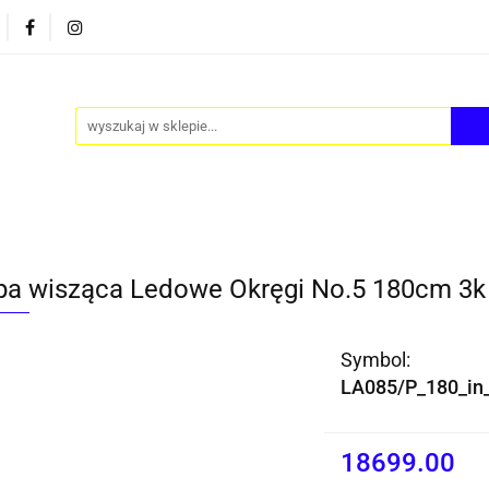
PY
AKCESORIA
FOTEL JAJO - EGG
ZESTAWY S
FOTEL JAJO - EGG
ZESTAWY STOLIKÓW
BLOG
a wisząca Ledowe Okręgi No.5 180cm 3k 
Symbol:
LA085/P_180_in_
18699.00