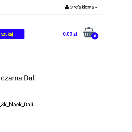
Strefa klienta
TOLIKÓW
BLOG
Zaloguj się
Zarejestruj się
0,00 zł
0
Dodaj zgłoszenie
czarna Dali
3k_black_Dali