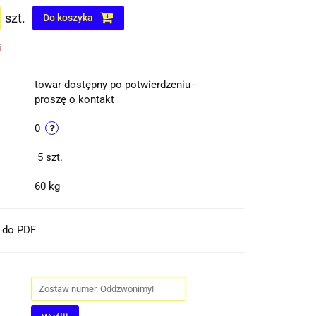
szt.
Do koszyka
i
towar dostępny po potwierdzeniu -
proszę o kontakt
0
5
szt.
60 kg
t do PDF