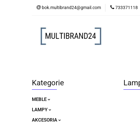
bok.multibrand24@gmail.com
733371118
MEBLE
LAM
MEBLE
LAMPY
AKCESORIA
Kategorie
Lamp
MEBLE
LAMPY
AKCESORIA