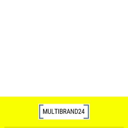
ACTONA stolik ALISMA 50 -
szkło, złota podstawa
Lampa wisząca RING 80
srebrna - LED, stal polerowana
739.00
1899.00