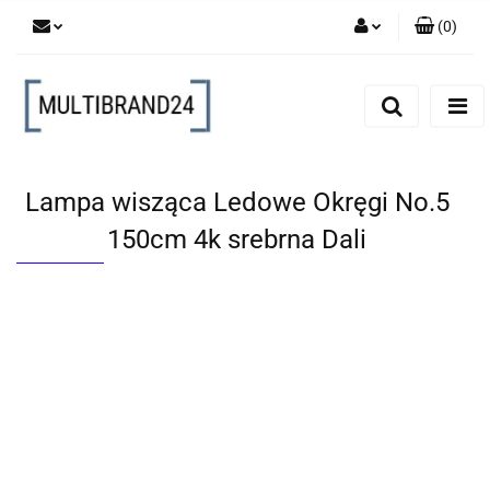
(
0
)
Zaloguj się
Zarejestruj się
Dodaj zgłoszenie
Lampa wisząca Ledowe Okręgi No.5
150cm 4k srebrna Dali