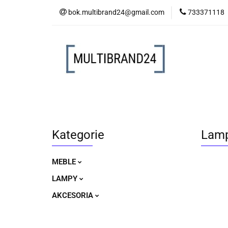
bok.multibrand24@gmail.com
733371118
MEBLE
LAM
MEBLE
LAMPY
AKCESORIA
Kategorie
Lamp
MEBLE
LAMPY
AKCESORIA