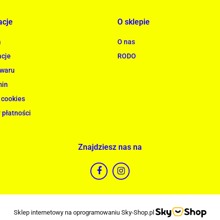
acje
O sklepie
a
O nas
cje
RODO
owaru
min
 cookies
 płatności
Znajdziesz nas na
Sklep internetowy na oprogramowaniu Sky-Shop.pl