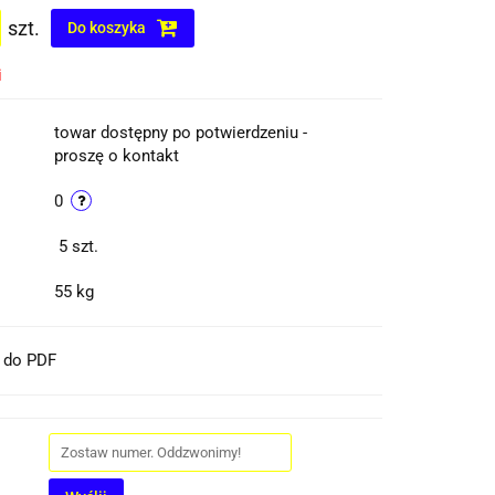
szt.
Do koszyka
i
towar dostępny po potwierdzeniu -
proszę o kontakt
0
5
szt.
55 kg
t do PDF