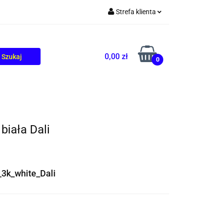
Strefa klienta
TOLIKÓW
BLOG
Zaloguj się
Zarejestruj się
0,00 zł
0
Dodaj zgłoszenie
iała Dali
3k_white_Dali