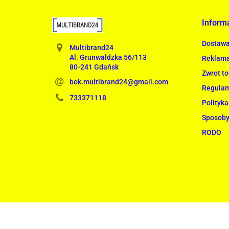
Inform
Dostaw
Multibrand24
Al. Grunwaldzka 56/113
Reklama
80-241 Gdańsk
Zwrot t
bok.multibrand24@gmail.com
Regula
733371118
Polityka
Sposoby
RODO