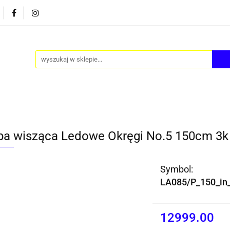
PY
AKCESORIA
FOTEL JAJO - EGG
ZESTAWY S
FOTEL JAJO - EGG
ZESTAWY STOLIKÓW
BLOG
a wisząca Ledowe Okręgi No.5 150cm 3k b
Symbol:
LA085/P_150_in_
12999.00