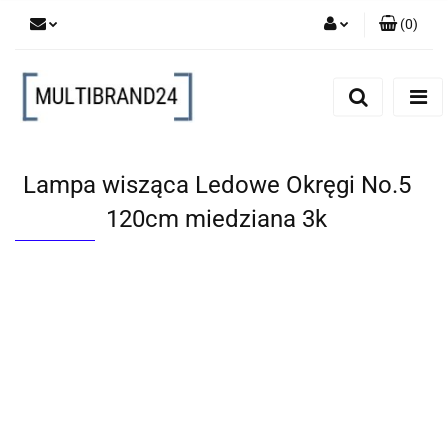
(
0
)
Zaloguj się
Zarejestruj się
Dodaj zgłoszenie
Lampa wisząca Ledowe Okręgi No.5
120cm miedziana 3k