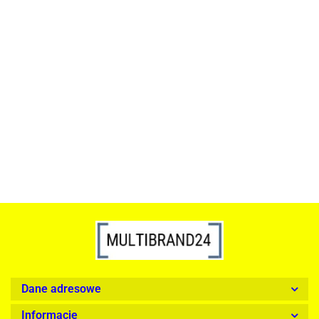
ACTONA stolik ALISMA 50 -
szkło, złota podstawa
Lampa wisząca RING 80
srebrna - LED, stal polerowana
739.00
1899.00
Dane adresowe
Informacje