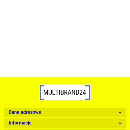
ACTONA stolik ALISMA 50 -
szkło, złota podstawa
Lampa wisząca RING 80
srebrna - LED, stal polerowana
739.00
1899.00
Dane adresowe
Informacje