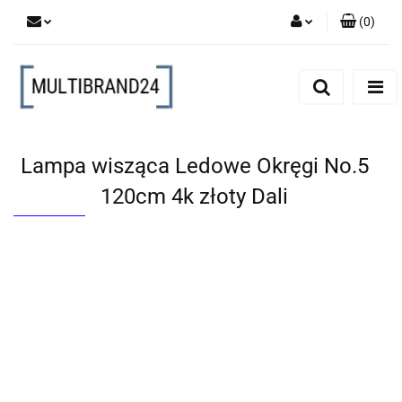
(
0
)
Zaloguj się
Zarejestruj się
Dodaj zgłoszenie
Lampa wisząca Ledowe Okręgi No.5
120cm 4k złoty Dali