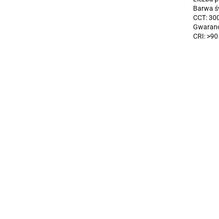
Barwa św
CCT: 30
Gwaranc
CRI: >90