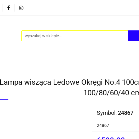
PY
AKCESORIA
FOTEL JAJO - EGG
ZESTAWY S
FOTEL JAJO - EGG
ZESTAWY STOLIKÓW
BLOG
Lampa wisząca Ledowe Okręgi No.4 100cm
100/80/60/40 c
Symbol:
24867
24867