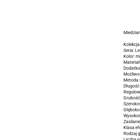
Miedzian
Kolekcja
Seria: L
Kolor: m
Materiał
Dodatkow
Możliwoś
Metoda ś
Długość
Regulow
Grubość 
Szeroko
Głęboko
Wysokoś
Zasilani
Klasa ef
Rodzaj g
Liczba p