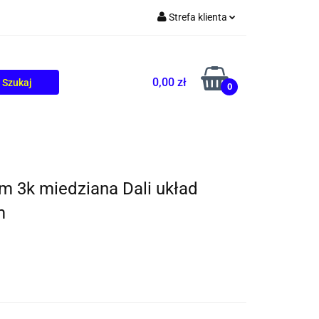
Strefa klienta
TOLIKÓW
BLOG
Zaloguj się
Zarejestruj się
0,00 zł
0
Dodaj zgłoszenie
 3k miedziana Dali układ
m