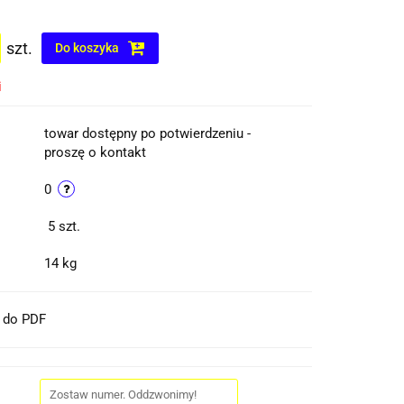
szt.
Do koszyka
i
towar dostępny po potwierdzeniu -
proszę o kontakt
0
5
szt.
14 kg
t do PDF