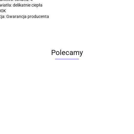
iatła: delikatnie ciepła
00K
ja: Gwarancja producenta
Polecamy