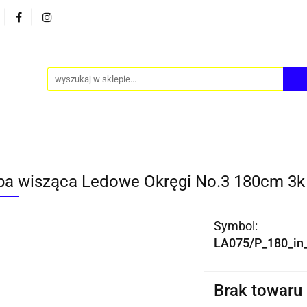
PY
AKCESORIA
FOTEL JAJO - EGG
ZESTAWY S
FOTEL JAJO - EGG
ZESTAWY STOLIKÓW
BLOG
a wisząca Ledowe Okręgi No.3 180cm 3k 
Symbol:
LA075/P_180_in
Brak towaru