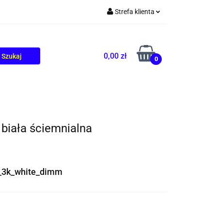
Strefa klienta
TOLIKÓW
BLOG
Zaloguj się
Zarejestruj się
0,00 zł
0
Dodaj zgłoszenie
biała ściemnialna
_3k_white_dimm