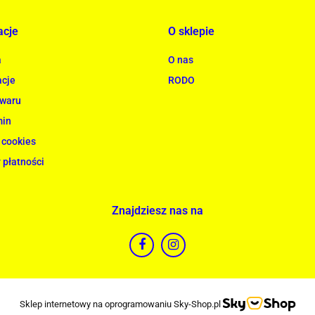
acje
O sklepie
a
O nas
cje
RODO
owaru
min
 cookies
 płatności
Znajdziesz nas na
Sklep internetowy na oprogramowaniu Sky-Shop.pl