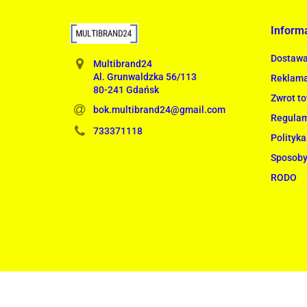
Inform
Dostaw
Multibrand24
Al. Grunwaldzka 56/113
Reklama
80-241 Gdańsk
Zwrot t
bok.multibrand24@gmail.com
Regula
733371118
Polityka
Sposoby
RODO