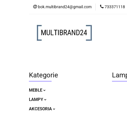
bok.multibrand24@gmail.com
733371118
MEBLE
LAM
MEBLE
LAMPY
AKCESORIA
Kategorie
Lamp
MEBLE
LAMPY
AKCESORIA