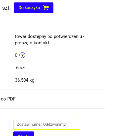
szt.
Do koszyka
i
towar dostępny po potwierdzeniu -
proszę o kontakt
0
6
szt.
36.504 kg
t do PDF