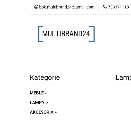
bok.multibrand24@gmail.com
733371118
MEBLE
LAM
MEBLE
LAMPY
AKCESORIA
Kategorie
Lamp
MEBLE
LAMPY
AKCESORIA