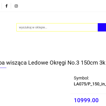
PY
AKCESORIA
FOTEL JAJO - EGG
ZESTAWY S
FOTEL JAJO - EGG
ZESTAWY STOLIKÓW
BLOG
a wisząca Ledowe Okręgi No.3 150cm 3k 
Symbol:
LA075/P_150_in
10999.00