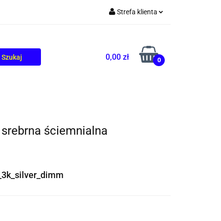
Strefa klienta
TOLIKÓW
BLOG
Zaloguj się
Zarejestruj się
0,00 zł
0
Dodaj zgłoszenie
srebrna ściemnialna
_3k_silver_dimm