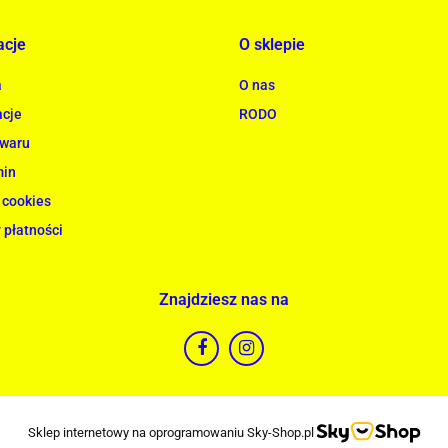
acje
O sklepie
a
O nas
cje
RODO
owaru
min
 cookies
 płatności
Znajdziesz nas na
Sklep internetowy na oprogramowaniu Sky-Shop.pl