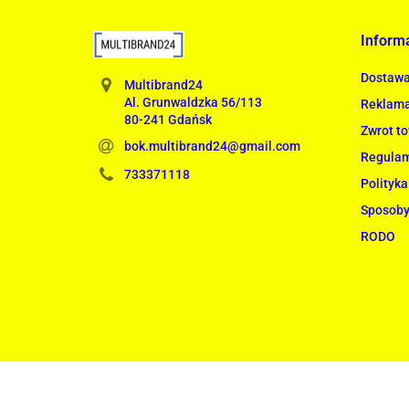
Inform
Dostaw
Multibrand24
Al. Grunwaldzka 56/113
Reklama
80-241 Gdańsk
Zwrot t
bok.multibrand24@gmail.com
Regula
733371118
Polityka
Sposoby
RODO