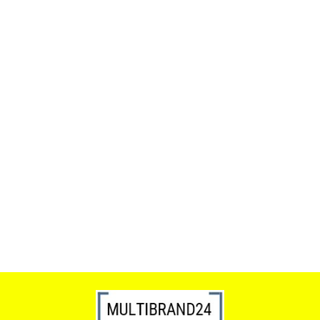
ACTONA stolik ALISMA 50 -
szkło, złota podstawa
Lampa wisząca RING 80
srebrna - LED, stal polerowana
739.00
1899.00