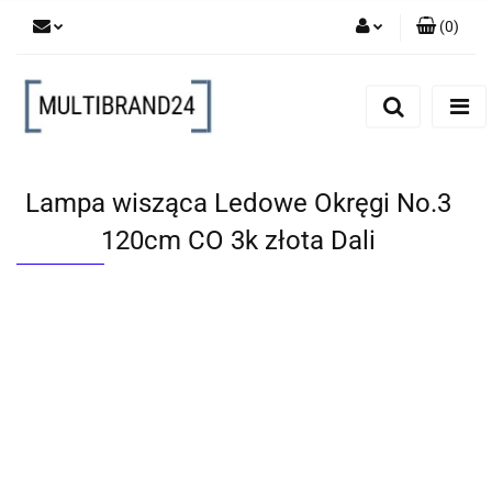
(
0
)
Zaloguj się
Zarejestruj się
Dodaj zgłoszenie
Lampa wisząca Ledowe Okręgi No.3
120cm CO 3k złota Dali