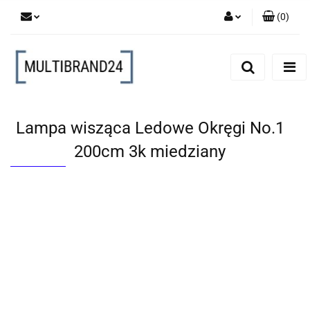
(
0
)
Zaloguj się
Zarejestruj się
Dodaj zgłoszenie
Lampa wisząca Ledowe Okręgi No.1
200cm 3k miedziany