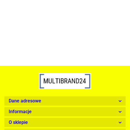
ACTONA stolik ALISMA 50 -
szkło, złota podstawa
Lampa wisząca RING 80
srebrna - LED, stal polerowana
739.00
1899.00
Dane adresowe
Informacje
O sklepie