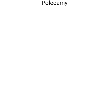
Polecamy
ACTONA stolik ALISMA 50 -
szkło, złota podstawa
Lampa wisząca RING 80
srebrna - LED, stal polerowana
739.00
1899.00