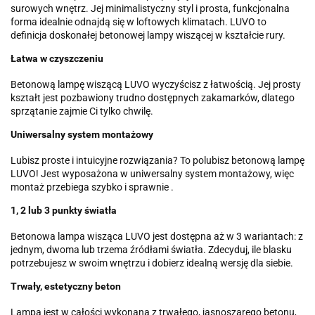
surowych wnętrz. Jej minimalistyczny styl i prosta, funkcjonalna
forma idealnie odnajdą się w loftowych klimatach. LUVO to
definicja doskonałej betonowej lampy wiszącej w kształcie rury.
Łatwa w czyszczeniu
Betonową lampę wiszącą LUVO wyczyścisz z łatwością. Jej prosty
kształt jest pozbawiony trudno dostępnych zakamarków, dlatego
sprzątanie zajmie Ci tylko chwilę.
Uniwersalny system montażowy
Lubisz proste i intuicyjne rozwiązania? To polubisz betonową lampę
LUVO! Jest wyposażona w uniwersalny system montażowy, więc
montaż przebiega szybko i sprawnie .
1, 2 lub 3 punkty światła
Betonowa lampa wisząca LUVO jest dostępna aż w 3 wariantach: z
jednym, dwoma lub trzema źródłami światła. Zdecyduj, ile blasku
potrzebujesz w swoim wnętrzu i dobierz idealną wersję dla siebie.
Trwały, estetyczny beton
Lampa jest w całości wykonana z trwałego, jasnoszarego betonu,