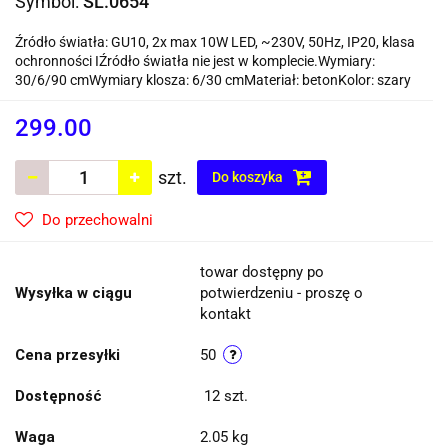
Symbol:
SL.0654
Źródło światła: GU10, 2x max 10W LED, ~230V, 50Hz, IP20, klasa
ochronności IŹródło światła nie jest w komplecie.Wymiary:
30/6/90 cmWymiary klosza: 6/30 cmMateriał: betonKolor: szary
299.00
szt.
Do koszyka
Do przechowalni
towar dostępny po
Wysyłka w ciągu
potwierdzeniu - proszę o
kontakt
Cena przesyłki
50
Dostępność
12
szt.
Waga
2.05 kg