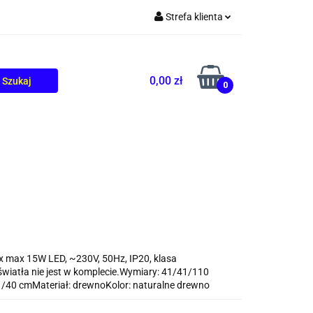
Strefa klienta
TOLIKÓW
BLOG
Zaloguj się
Zarejestruj się
0,00 zł
0
Dodaj zgłoszenie
1x max 15W LED, ~230V, 50Hz, IP20, klasa
światła nie jest w komplecie.Wymiary: 41/41/110
/40 cmMateriał: drewnoKolor: naturalne drewno