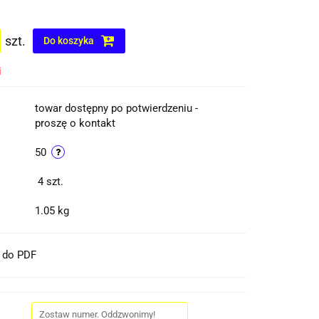
szt.
Do koszyka
i
towar dostępny po potwierdzeniu -
proszę o kontakt
50
4
szt.
1.05 kg
t do PDF