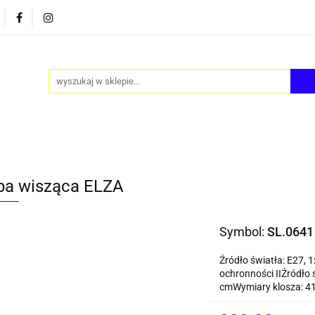
PY
AKCESORIA
FOTEL JAJO - EGG
ZESTAWY S
FOTEL JAJO - EGG
ZESTAWY STOLIKÓW
BLOG
a wisząca ELZA
Symbol:
SL.0641
Źródło światła: E27, 
ochronności IIŹródło 
cmWymiary klosza: 41