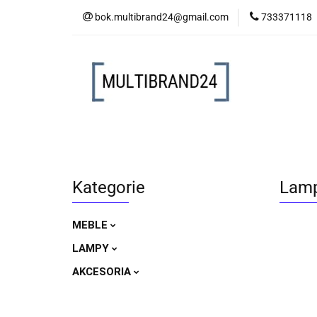
bok.multibrand24@gmail.com
733371118
MEBLE
LAM
MEBLE
LAMPY
AKCESORIA
Kategorie
Lamp
MEBLE
LAMPY
AKCESORIA