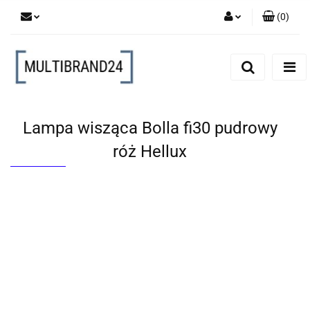
(
0
)
Zaloguj się
Zarejestruj się
Dodaj zgłoszenie
Lampa wisząca Bolla fi30 pudrowy
róż Hellux