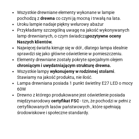
Wszystkie drewniane elementy wykonane w lampie
pochodzą z
drewna
co czyni ją mocną i trwałą na lata.
Uroku lampie nadaje piękny welurowy abażur
Przykładamy szczególną uwagę na jakość wykonywanych
lamp drewnianych, o czym świadczą
pozytywne oceny
Naszych klientów.
Najwięcej światła kieruje się w dół , dlatego lampa idealnie
sprawdzi się jako główne oświetlenie w pomieszczeniu.
Elementy drewniane zostały pokryte specjalnym olejem
chroniącym i uwydatniającym strukturę drewna.
Wszystkie lampy
wykonujemy w rodzinnej stolarni
.
Stawiamy na jakość produktu, nie ilość.
Lampa drewniana posiada 1 punkt świetlny E27 LED o mocy
60W
Drewno z którego produkowane jest oświetlenie posiada
międzynarodowy
certyfikat FSC
- tzn, że pochodzi w pełni z
certyfikowanych lasów państwowych , które spełniają
środowiskowe i społeczne standardy.