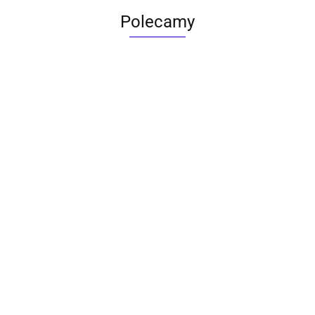
Polecamy
ACTONA stolik ALISMA 50 -
szkło, złota podstawa
Lampa wisząca RING 80
srebrna - LED, stal polerowana
739.00
1899.00