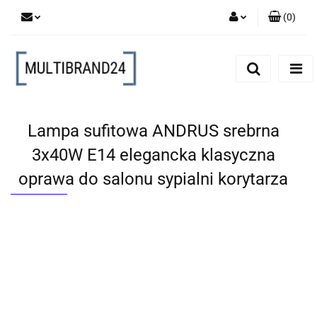
(
0
)
Zaloguj się
Zarejestruj się
Dodaj zgłoszenie
Lampa sufitowa ANDRUS srebrna
3x40W E14 elegancka klasyczna
oprawa do salonu sypialni korytarza