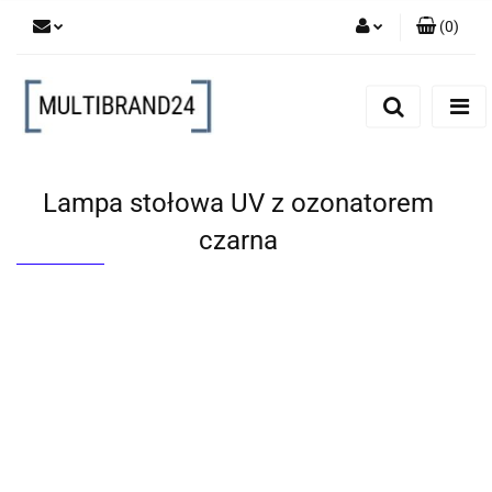
(
0
)
Zaloguj się
Zarejestruj się
Dodaj zgłoszenie
Lampa stołowa UV z ozonatorem
czarna