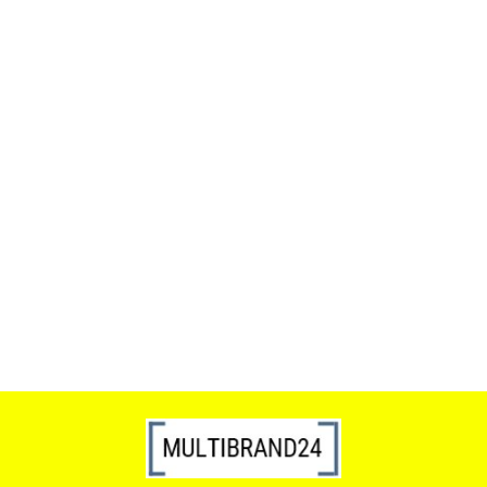
ACTONA stolik ALISMA 50 -
szkło, złota podstawa
Lampa wisząca RING 80
srebrna - LED, stal polerowana
739.00
1899.00