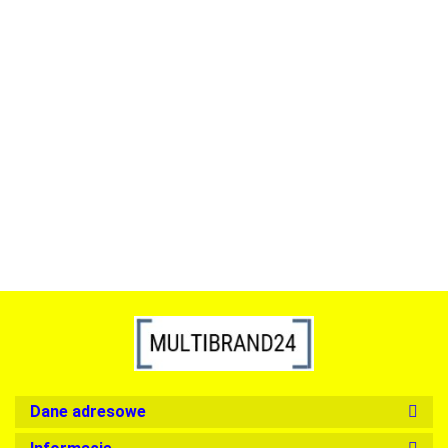
ACTONA stolik ALISMA 50 -
szkło, złota podstawa
Lampa wisząca RING 80
srebrna - LED, stal polerowana
739.00
1899.00
Dane adresowe