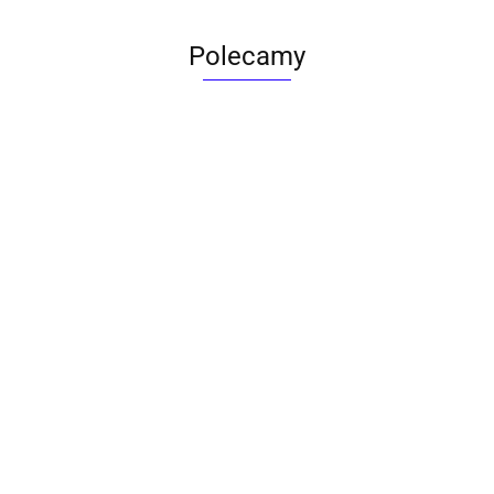
Polecamy
ACTONA stolik ALISMA 50 -
szkło, złota podstawa
Lampa wisząca RING 80
srebrna - LED, stal polerowana
739.00