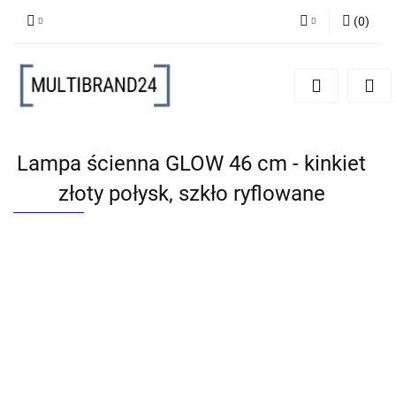
(
0
)
Zaloguj się
Zarejestruj się
Dodaj zgłoszenie
Lampa ścienna GLOW 46 cm - kinkiet
złoty połysk, szkło ryflowane