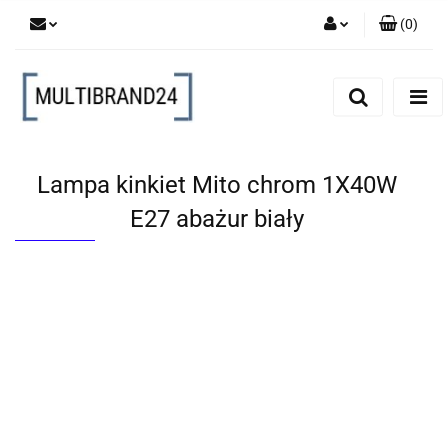
(
0
)
Zaloguj się
Zarejestruj się
Dodaj zgłoszenie
Lampa kinkiet Mito chrom 1X40W
E27 abażur biały