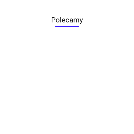
Polecamy
ACTONA stolik ALISMA 50 -
szkło, złota podstawa
Lampa wisząca RING 80
srebrna - LED, stal polerowana