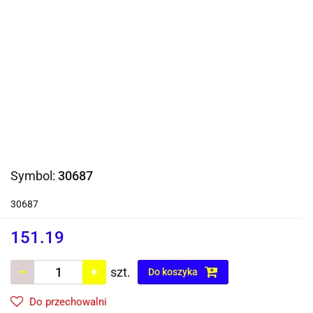
Symbol:
30687
30687
151.19
szt.
Do koszyka
Do przechowalni