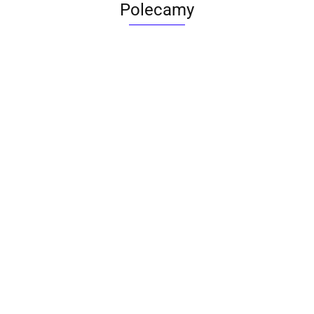
Polecamy
ACTONA stolik ALISMA 50 -
szkło, złota podstawa
Lampa wisząca RING 80
srebrna - LED, stal polerowana
739.00
1899.00