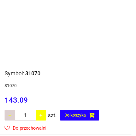
Symbol:
31070
31070
143.09
szt.
Do koszyka
Do przechowalni