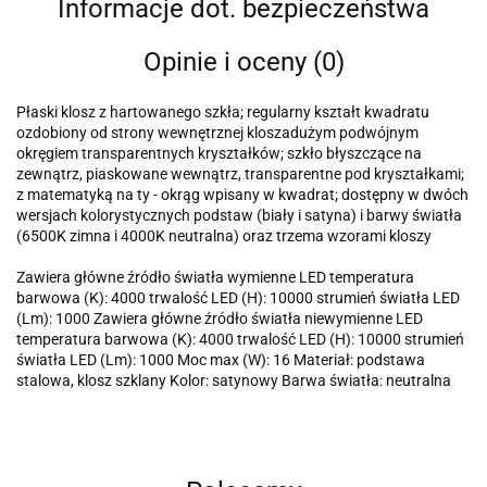
Informacje dot. bezpieczeństwa
Opinie i oceny (0)
Płaski klosz z hartowanego szkła; regularny kształt kwadratu
ozdobiony od strony wewnętrznej kloszadużym podwójnym
okręgiem transparentnych kryształków; szkło błyszczące na
zewnątrz, piaskowane wewnątrz, transparentne pod kryształkami;
z matematyką na ty - okrąg wpisany w kwadrat; dostępny w dwóch
wersjach kolorystycznych podstaw (biały i satyna) i barwy światła
(6500K zimna i 4000K neutralna) oraz trzema wzorami kloszy
Zawiera główne źródło światła wymienne LED temperatura
barwowa (K): 4000 trwalość LED (H): 10000 strumień światła LED
(Lm): 1000 Zawiera główne źródło światła niewymienne LED
temperatura barwowa (K): 4000 trwalość LED (H): 10000 strumień
światła LED (Lm): 1000 Moc max (W): 16 Materiał: podstawa
stalowa, klosz szklany Kolor: satynowy Barwa światła: neutralna