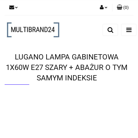
(
0
)
Zaloguj się
Zarejestruj się
Dodaj zgłoszenie
LUGANO LAMPA GABINETOWA
1X60W E27 SZARY + ABAŻUR O TYM
SAMYM INDEKSIE