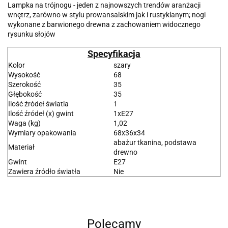
Lampka na trójnogu - jeden z najnowszych trendów aranżacji
wnętrz, zarówno w stylu prowansalskim jak i rustyklanym; nogi
wykonane z barwionego drewna z zachowaniem widocznego
rysunku słojów
Specyfikacja
Kolor
szary
Wysokość
68
Szerokość
35
Głębokość
35
Ilość źródeł światla
1
Ilość źródeł (x) gwint
1xE27
Waga (kg)
1,02
Wymiary opakowania
68x36x34
abażur tkanina, podstawa
Materiał
drewno
Gwint
E27
Zawiera źródło światła
Nie
Polecamy