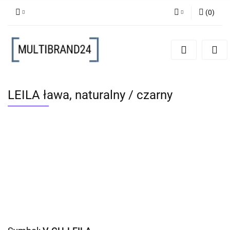
(
0
)
Zaloguj się
Zarejestruj się
Dodaj zgłoszenie
LEILA ława, naturalny / czarny