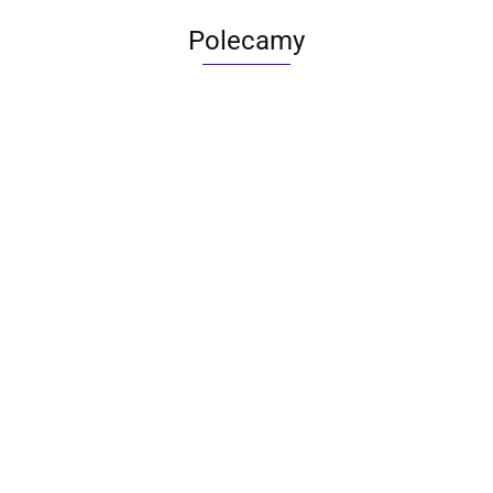
Polecamy
ACTONA stolik ALISMA 50 -
szkło, złota podstawa
Lampa wisząca RING 80
srebrna - LED, stal polerowana
739.00